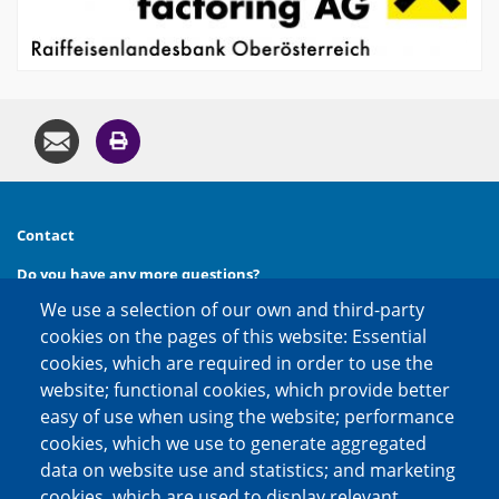
Contact
Do you have any more questions?
We use a selection of our own and third-party
Then call us at
phone:
+49 (0) 30 20 654 654
cookies on the pages of this website: Essential
or contact us via
cookies, which are required in order to use the
e-mail:
kontakt@factoring.de
website; functional cookies, which provide better
easy of use when using the website; performance
cookies, which we use to generate aggregated
Social media channels
data on website use and statistics; and marketing
cookies, which are used to display relevant