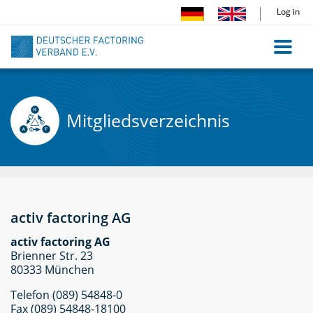
Skip
Log in
to
main
content
Mitgliedsverzeichnis
activ factoring AG
activ factoring AG
Brienner Str. 23
80333 München
Telefon (089) 54848-0
Fax (089) 54848-18100