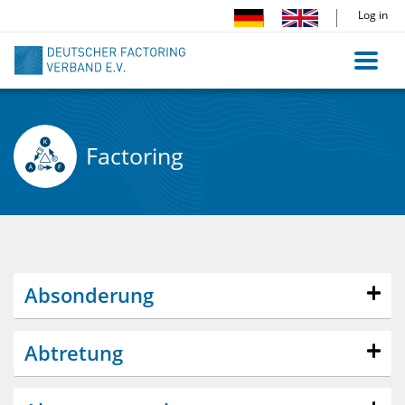
Skip
Log in
to
main
content
Factoring
Absonderung
Abtretung