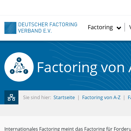
Direkt
zum
Inhalt
Factoring
Factoring von 
Sie sind hier:
Startseite
Factoring von A-Z
F
Internationales Factoring meint das Factoring für Forde