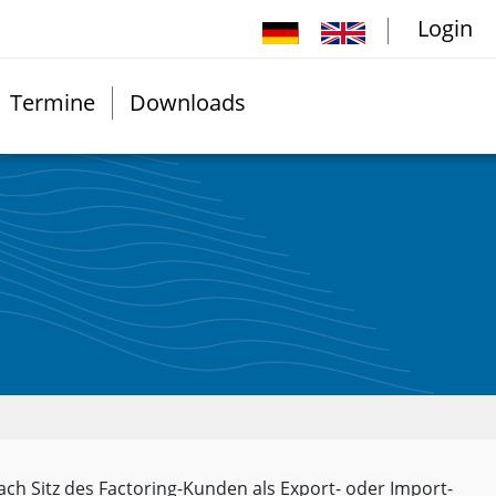
Login
Termine
Downloads
ch Sitz des Factoring-Kunden als Export- oder Import-