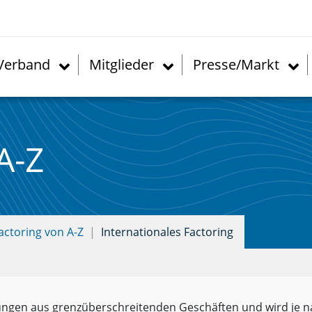
Verband
Mitglieder
Presse/Markt
A-Z
actoring von A-Z
Internationales Factoring
rungen aus grenzüberschreitenden Geschäften und wird je na