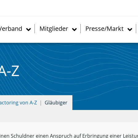
Verband
Mitglieder
Presse/Markt
A-Z
actoring von A-Z
Gläubiger
einen Schuldner einen Anspruch auf Erbringung einer Leistu