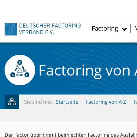
Direkt
zum
Inhalt
Factoring
Factoring von 
Sie sind hier:
Startseite
Factoring von A-Z
F
Der Factor übernimmt beim echten Factoring das Ausfallr