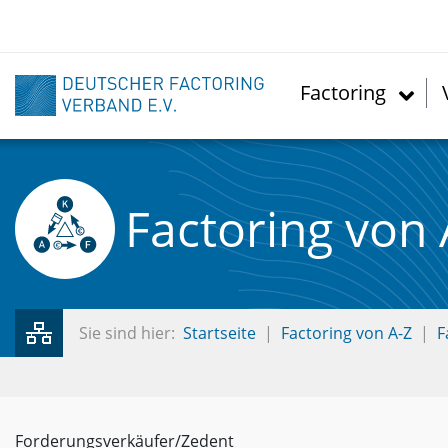
Direkt
zum
Inhalt
Factoring
Factoring von 
Sie sind hier:
Startseite
Factoring von A-Z
F
Forderungsverkäufer/Zedent