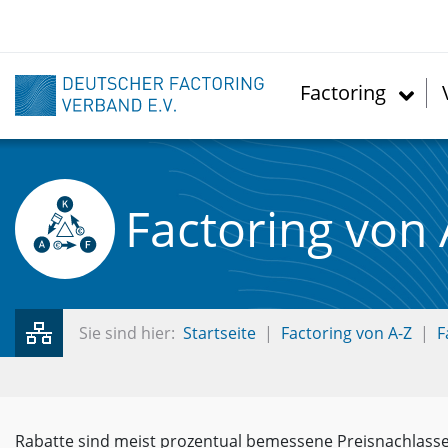
Direkt
zum
Inhalt
Factoring
Factoring von 
Sie sind hier:
Startseite
Factoring von A-Z
F
Rabatte sind meist prozentual bemessene Preisnachlasse 