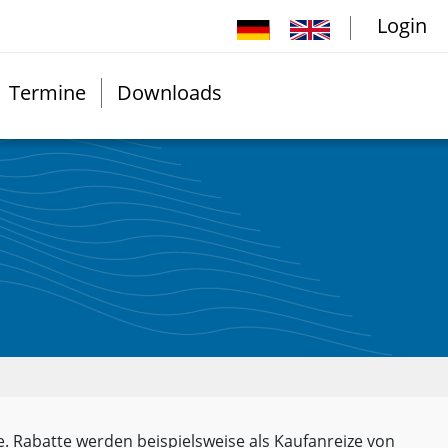
Login
Termine
Downloads
. Rabatte werden beispielsweise als Kaufanreize von