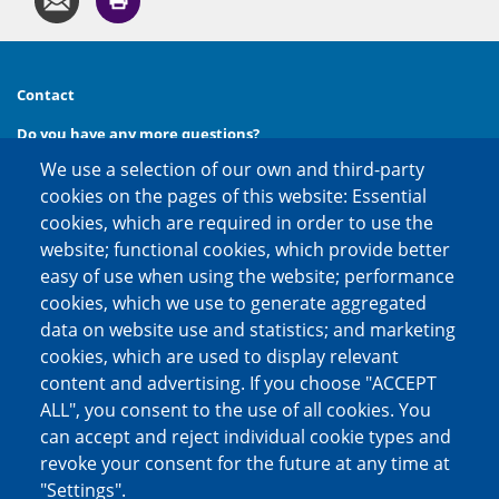
Contact
Do you have any more questions?
We use a selection of our own and third-party
Then call us at
phone:
+49 (0) 30 20 654 654
cookies on the pages of this website: Essential
or contact us via
cookies, which are required in order to use the
e-mail:
kontakt@factoring.de
website; functional cookies, which provide better
easy of use when using the website; performance
cookies, which we use to generate aggregated
Social media channels
data on website use and statistics; and marketing
cookies, which are used to display relevant
content and advertising. If you choose "ACCEPT
ALL", you consent to the use of all cookies. You
can accept and reject individual cookie types and
revoke your consent for the future at any time at
"Settings".